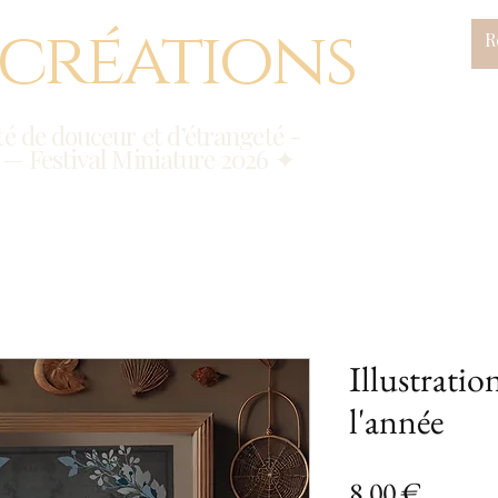
 créations
é de douceur et d’étrangeté -
 — Festival Miniature 2026 ✦
Illustratio
l'année
Prix
8,00 €