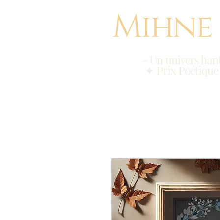
Mihne
- Un univers hant
✦ Prix Poétique