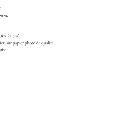
.
ment.
,8 × 21 cm)
r, sur papier photo de qualité.
uivi.