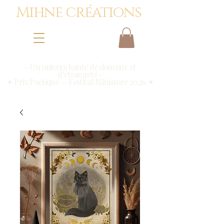
Mihne créations
- Un univers hanté de douceur et
d’étrangeté -
✦ Prix Poétique — Festival Miniature 2026 ✦