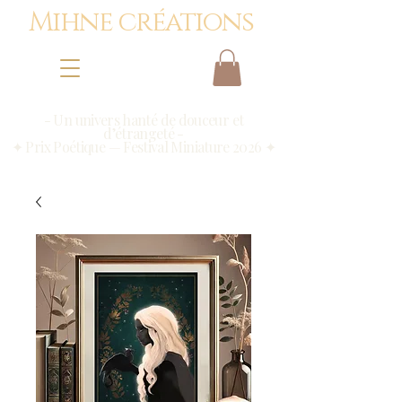
Mihne créations
- Un univers hanté de douceur et
d’étrangeté -
✦ Prix Poétique — Festival Miniature 2026 ✦