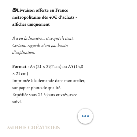
🎁Livraison offerte en France
métropolitaine dès 40€ d'achats -
affiches uniquement
Il a vu la lumière… et ce qui s’y tient.
Certains regards n’ont pas besoin
d’explication.
Format
: A4 (21 × 29,7 cm) ou A5 (14,8
× 21 cm)
Imprimée à la demande dans mon atelier,
sur papier photo de qualité.
Expédiée sous 2 à 3 jours ouvrés, avec
suivi.
mihne créations
Un univers hanté de douceur et d'étrangeté