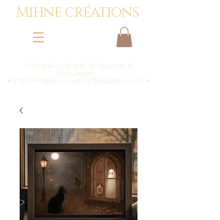
Mihne créations
- Un univers hanté de douceur et
d’étrangeté -
✦ Prix Poétique — Festival Miniature 2026 ✦