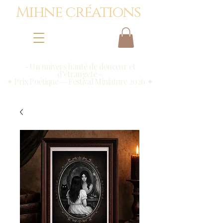
Mihne créations
- Un univers hanté de douceur et
d’étrangeté -
✦ Prix Poétique — Festival Miniature 2026 ✦