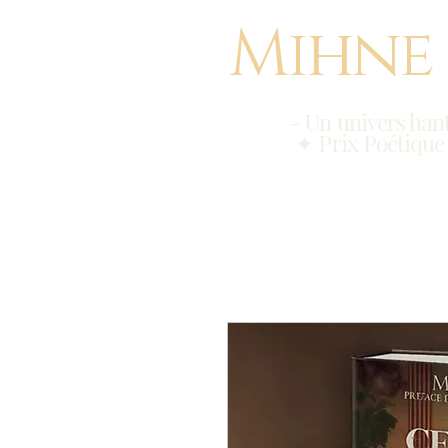
Mihne
- Un univers hant
✦ Prix Poétique