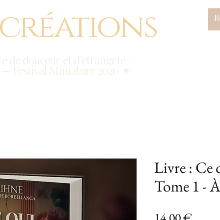
 créations
é de douceur et d’étrangeté -
 — Festival Miniature 2026 ✦
Livre : Ce
Tome 1 - À 
Prix
14,00 €