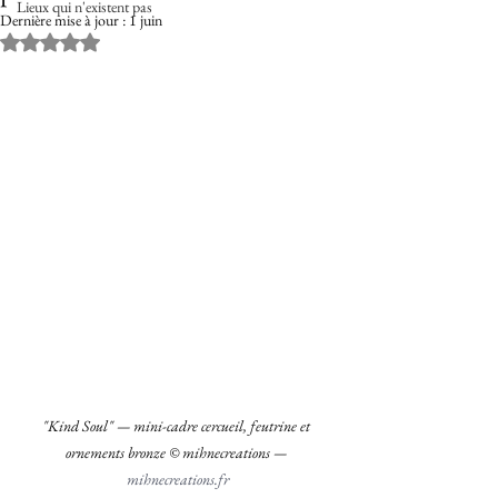
Lieux qui n'existent pas
Dernière mise à jour :
1 juin
Noté NaN étoiles sur 5.
"Kind Soul" — mini-cadre cercueil, feutrine et 
ornements bronze
© mihnecreations — 
mihnecreations.fr