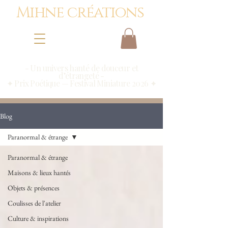
Mihne créations
- Un univers hanté de douceur et
d’étrangeté -
✦ Prix Poétique — Festival Miniature 2026 ✦
Blog
Paranormal & étrange
Paranormal & étrange
Maisons & lieux hantés
Objets & présences
Coulisses de l'atelier
Culture & inspirations